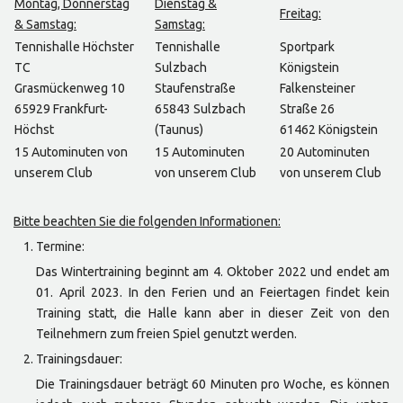
Montag, Donnerstag
Dienstag &
Freitag:
& Samstag:
Samstag:
Tennishalle Höchster
Tennishalle
Sportpark
TC
Sulzbach
Königstein
Grasmückenweg 10
Staufenstraße
Falkensteiner
65929 Frankfurt-
65843 Sulzbach
Straße 26
Höchst
(Taunus)
61462 Königstein
15 Autominuten von
15 Autominuten
20 Autominuten
unserem Club
von unserem Club
von unserem Club
Bitte beachten Sie die folgenden Informationen:
Termine:
Das Wintertraining beginnt am 4. Oktober 2022 und endet am
01. April 2023. In den Ferien und an Feiertagen findet kein
Training statt, die Halle kann aber in dieser Zeit von den
Teilnehmern zum freien Spiel genutzt werden.
Trainingsdauer:
Die Trainingsdauer beträgt 60 Minuten pro Woche, es können