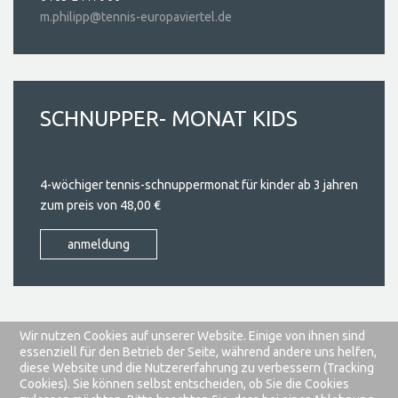
m.philipp@tennis-europaviertel.de
SCHNUPPER-
MONAT KIDS
4-wöchiger tennis-schnuppermonat für kinder ab 3 jahren
zum preis von 48,00 €
anmeldung
Wir nutzen Cookies auf unserer Website. Einige von ihnen sind
essenziell für den Betrieb der Seite, während andere uns helfen,
Impressum
Datenschutzbestimmungen
diese Website und die Nutzererfahrung zu verbessern (Tracking
Cookies). Sie können selbst entscheiden, ob Sie die Cookies
joomla templates
by joomla-monster.com